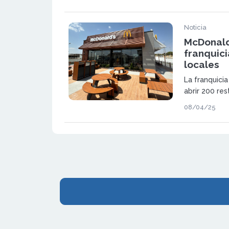
activa la in
franquiciados
Noticia
McDonald
franquici
locales
La franquici
abrir 200 res
800 unidades
08/04/25