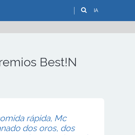
IA
premios Best!N
comida rápida, Mc
anado dos oros, dos