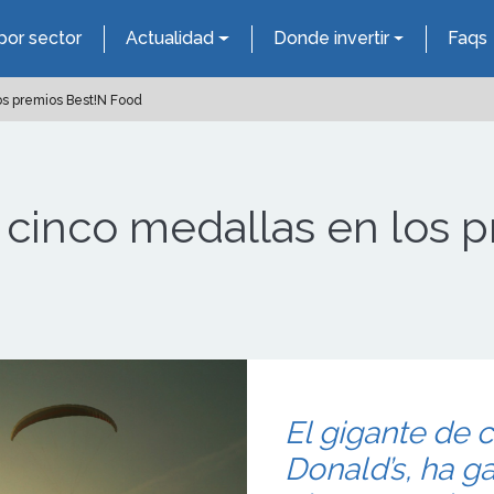
por sector
Actualidad
Donde invertir
Faqs
os premios Best!N Food
 cinco medallas en los 
El gigante de 
Donald’s, ha g