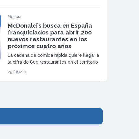
invertirá más de 500 millones de euros y
busca nuevos franquiciados que deseen
unirse a su red.
Noticia
McDonald´s busca en España
franquiciados para abrir 200
nuevos restaurantes en los
próximos cuatro años
La cadena de comida rápida quiere llegar a
la cifra de 800 restaurantes en el territorio
nacional para el año 2028
25/09/24