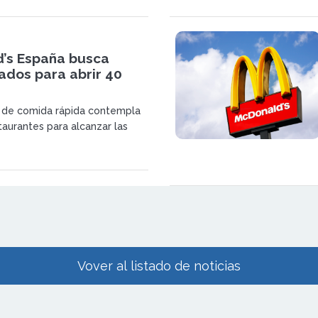
corporación de nuevos
.
’s España busca
ados para abrir 40
a de comida rápida contempla
taurantes para alcanzar las
 operativas en 2028
Vover al listado de noticias