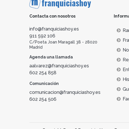
Contacta con nosotros
Inform
info@franquiciashoy.es
Ra
911 592 106
Fra
C/Poeta Joan Maragall 38 - 28020
Madrid
Not
Agenda una llamada
Re
aalvarez@franquiciashoy.es
En
602 254 858
His
Comunicación
Gu
comunicacion@franquiciashoy.es
Fa
602 254 506