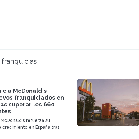
 franquicias
uicia McDonald's
evos franquiciados en
as superar los 660
ntes
a McDonald's refuerza su
e crecimiento en España tras
660 restaurantes operativos y