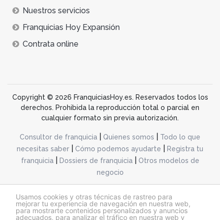
Nuestros servicios
Franquicias Hoy Expansión
Contrata online
Copyright © 2026 FranquiciasHoy.es. Reservados todos los
derechos. Prohibida la reproducción total o parcial en
cualquier formato sin previa autorización.
|
|
Consultor de franquicia
Quienes somos
Todo lo que
|
|
necesitas saber
Cómo podemos ayudarte
Registra tu
|
|
franquicia
Dossiers de franquicia
Otros modelos de
negocio
desarrollo web dinamiq
Usamos cookies y otras técnicas de rastreo para
mejorar tu experiencia de navegación en nuestra web,
para mostrarte contenidos personalizados y anuncios
adecuados, para analizar el tráfico en nuestra web y
@franquiciashoy.es |
Aviso legal
|
Política de cookies
|
Política de privacidad