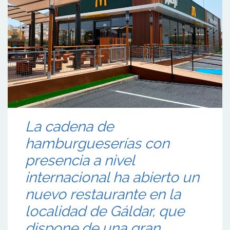
La cadena de
hamburgueserías con
presencia a nivel
internacional ha abierto un
nuevo restaurante en la
localidad de Gáldar, que
dispone de una gran