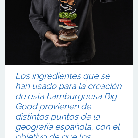
Los ingredientes que se
han usado para la creación
de esta hamburguesa Big
Good provienen de
distintos puntos de la
geografía española, con el
objetivo de que los