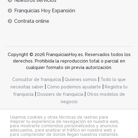
Nuestros servicios
Franquicias Hoy Expansión
Contrata online
Copyright © 2026 FranquiciasHoy.es. Reservados todos los
derechos. Prohibida la reproducción total o parcial en
cualquier formato sin previa autorización.
|
|
Consultor de franquicia
Quienes somos
Todo lo que
|
|
necesitas saber
Cómo podemos ayudarte
Registra tu
|
|
franquicia
Dossiers de franquicia
Otros modelos de
negocio
desarrollo web dinamiq
Usamos cookies y otras técnicas de rastreo para
mejorar tu experiencia de navegación en nuestra web,
para mostrarte contenidos personalizados y anuncios
adecuados, para analizar el tráfico en nuestra web y
@franquiciashoy.es |
Aviso legal
|
Política de cookies
|
Política de privacidad
para comprender de donde llegan nuestros visitantes.