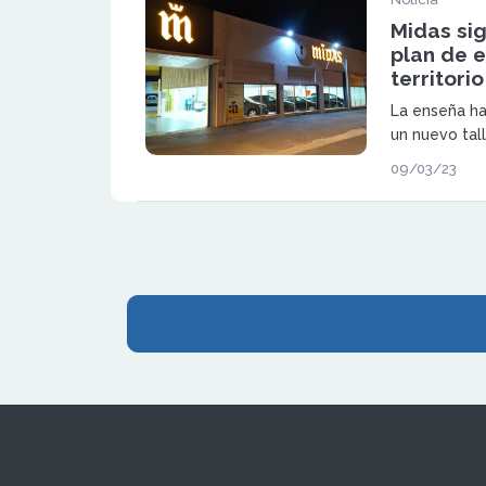
Midas si
plan de e
territori
La enseña ha
un nuevo tall
que ofrecerá
09/03/23
mantenimient