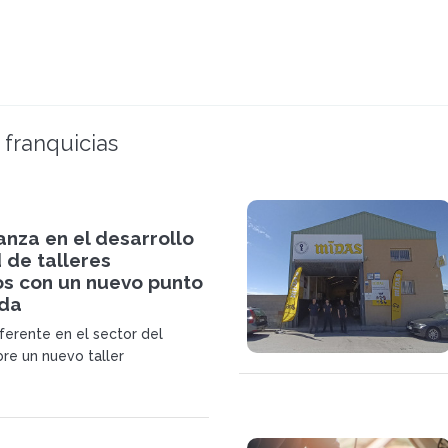
 franquicias
nza en el desarrollo
 de talleres
s con un nuevo punto
da
ferente en el sector del
bre un nuevo taller
 en la localidad granadina de
e ofrece un servicio integral
ento y reparación de coches.