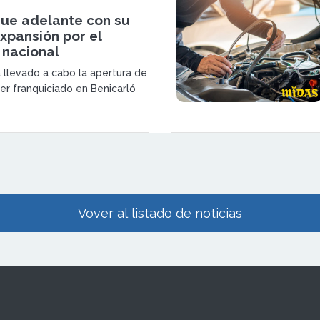
gue adelante con su
xpansión por el
o nacional
 llevado a cabo la apertura de
er franquiciado en Benicarló
 servicios completos de
o y reparación de coches.
Vover al listado de noticias