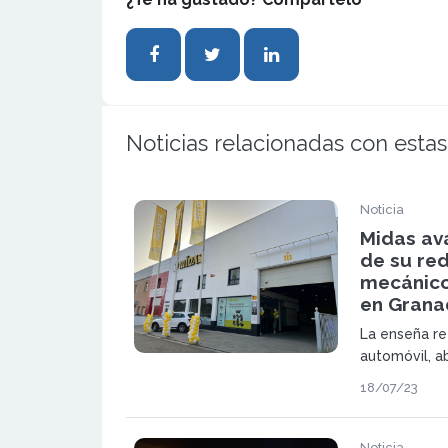
Noticias relacionadas con estas
Noticia
Midas ava
de su red
mecánico
en Grana
La enseña re
automóvil, a
franquiciado
18/07/23
Guadix, dond
de mantenimi
Noticia