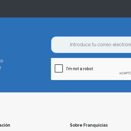
lo
r
ación
Sobre Franquicias