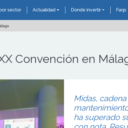
por sector
Actualidad
Donde invertir
Faqs
álaga
 XX Convención en Mála
Midas, cadena 
mantenimiento 
ha superado su 
con nota. Resu