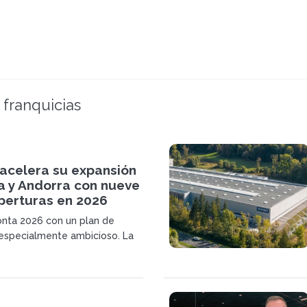
 franquicias
acelera su expansión
a y Andorra con nueve
perturas en 2026
nta 2026 con un plan de
especialmente ambicioso. La
sa, conocida por sus cocinas y
dida, ampliará su presencia
dará el salto a Andorra con
 aperturas en 2026.