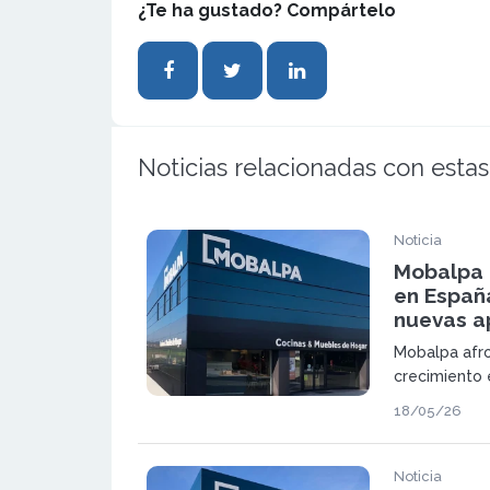
¿Te ha gustado? Compártelo
Noticias relacionadas con estas
Noticia
Mobalpa 
en Españ
nuevas a
Mobalpa afro
crecimiento 
marca france
18/05/26
muebles a me
en España y 
nueve nuevas
Noticia