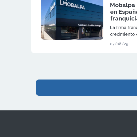
Mobalpa 
en Españ
franquici
La firma fra
crecimiento 
modelo de fr
07/08/25
rentable y 
que buscan in
mobiliario a