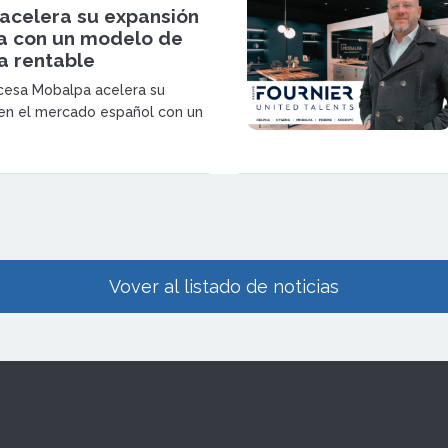
acelera su expansión
a con un modelo de
a rentable
ncesa Mobalpa acelera su
en el mercado español con un
anquicia sin canon de entrada,
pensado para emprendedores
vertir en el sector del
 medida.
Vover al listado de noticias