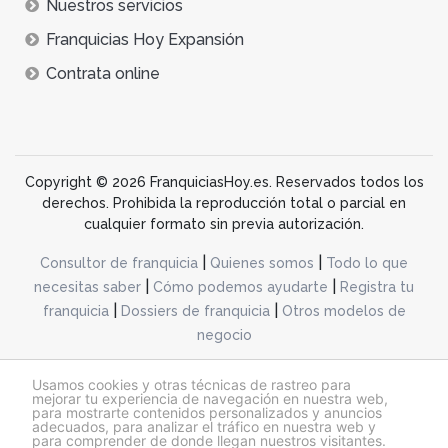
Nuestros servicios
Franquicias Hoy Expansión
Contrata online
Copyright © 2026 FranquiciasHoy.es. Reservados todos los
derechos. Prohibida la reproducción total o parcial en
cualquier formato sin previa autorización.
|
|
Consultor de franquicia
Quienes somos
Todo lo que
|
|
necesitas saber
Cómo podemos ayudarte
Registra tu
|
|
franquicia
Dossiers de franquicia
Otros modelos de
negocio
desarrollo web dinamiq
Usamos cookies y otras técnicas de rastreo para
mejorar tu experiencia de navegación en nuestra web,
para mostrarte contenidos personalizados y anuncios
adecuados, para analizar el tráfico en nuestra web y
@franquiciashoy.es |
Aviso legal
|
Política de cookies
|
Política de privacidad
para comprender de donde llegan nuestros visitantes.