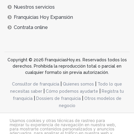
Nuestros servicios
Franquicias Hoy Expansión
Contrata online
Copyright © 2026 FranquiciasHoy.es. Reservados todos los
derechos. Prohibida la reproducción total o parcial en
cualquier formato sin previa autorización.
|
|
Consultor de franquicia
Quienes somos
Todo lo que
|
|
necesitas saber
Cómo podemos ayudarte
Registra tu
|
|
franquicia
Dossiers de franquicia
Otros modelos de
negocio
desarrollo web dinamiq
Usamos cookies y otras técnicas de rastreo para
mejorar tu experiencia de navegación en nuestra web,
para mostrarte contenidos personalizados y anuncios
adecuados, para analizar el tráfico en nuestra web y
@franquiciashoy.es |
Aviso legal
|
Política de cookies
|
Política de privacidad