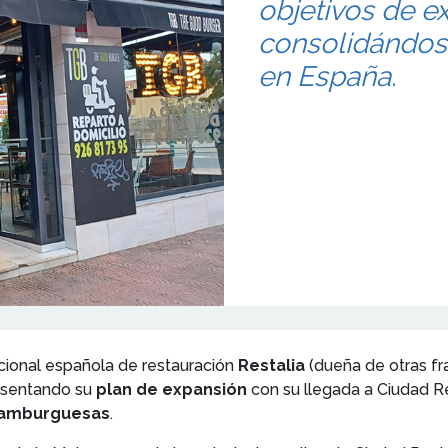
objetivos de e
consolidándos
en España.
acional española de restauración
Restalia
(dueña de otras fr
asentando su
plan de expansión
con su llegada a Ciudad Re
hamburguesas
.