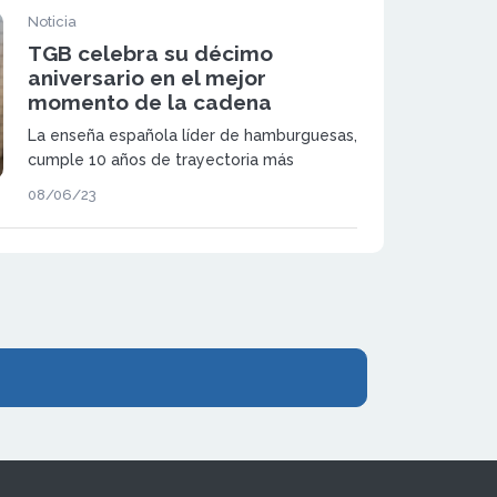
Noticia
TGB celebra su décimo
aniversario en el mejor
momento de la cadena
La enseña española líder de hamburguesas,
cumple 10 años de trayectoria más
fortalecida que nunca, con grandes
08/06/23
novedades y un ambicioso plan de
expansión nacional e internacional.