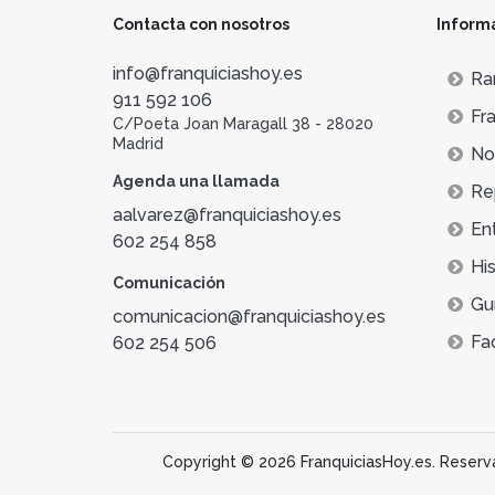
Contacta con nosotros
Inform
info@franquiciashoy.es
Ra
911 592 106
Fra
C/Poeta Joan Maragall 38 - 28020
Madrid
Not
Agenda una llamada
Re
aalvarez@franquiciashoy.es
En
602 254 858
His
Comunicación
Gu
comunicacion@franquiciashoy.es
Fa
602 254 506
Copyright © 2026 FranquiciasHoy.es. Reservad