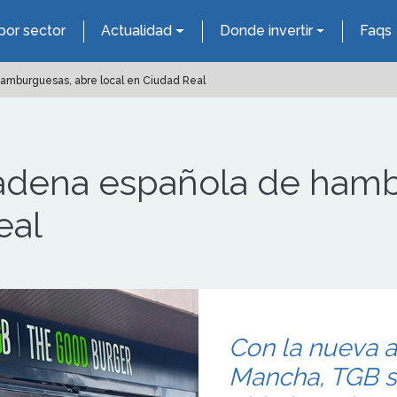
por sector
Actualidad
Donde invertir
Faqs
amburguesas, abre local en Ciudad Real
cadena española de hamb
eal
Con la nueva ap
Mancha, TGB s