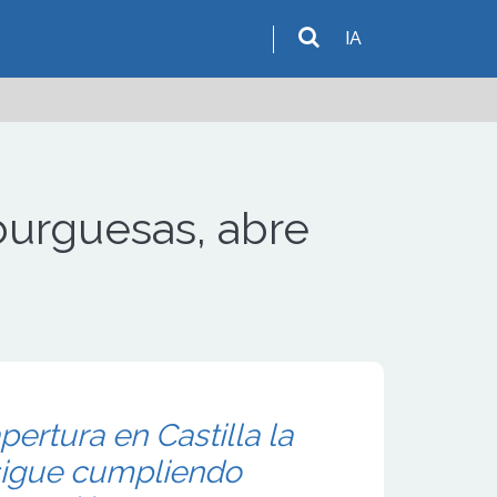
IA
urguesas, abre
ertura en Castilla la
igue cumpliendo