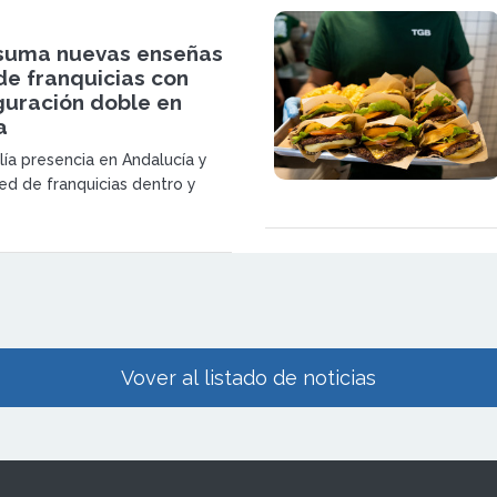
ta con nuevas experiencias
s, mientras fortalecemos y
 suma nuevas enseñas
uestras marcas. Jennifer
de franquicias con
z, Directora de comunicación
guración doble en
stalia.
a
lía presencia en Andalucía y
red de franquicias dentro y
s.
Vover al listado de noticias