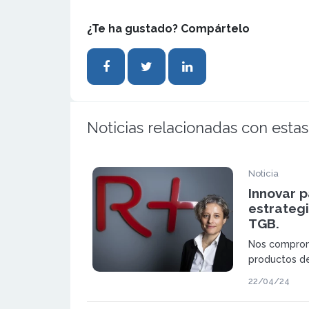
¿Te ha gustado? Compártelo
Noticias relacionadas con estas
Noticia
Innovar p
estrateg
TGB.
Nos compro
productos de
competitivos
22/04/24
innovación q
Restalia. Co