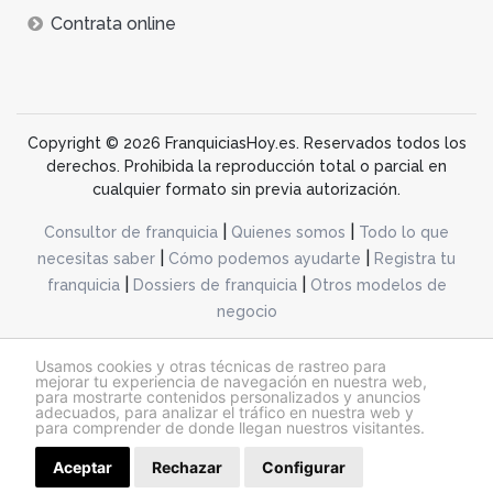
Contrata online
Copyright © 2026 FranquiciasHoy.es. Reservados todos los
derechos. Prohibida la reproducción total o parcial en
cualquier formato sin previa autorización.
|
|
Consultor de franquicia
Quienes somos
Todo lo que
|
|
necesitas saber
Cómo podemos ayudarte
Registra tu
|
|
franquicia
Dossiers de franquicia
Otros modelos de
negocio
desarrollo web dinamiq
Usamos cookies y otras técnicas de rastreo para
mejorar tu experiencia de navegación en nuestra web,
para mostrarte contenidos personalizados y anuncios
adecuados, para analizar el tráfico en nuestra web y
@franquiciashoy.es |
Aviso legal
|
Política de cookies
|
Política de privacidad
para comprender de donde llegan nuestros visitantes.
Aceptar
Rechazar
Configurar