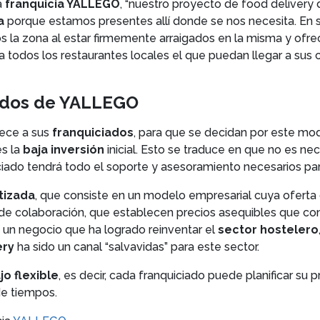
a
franquicia YALLEGO
, “nuestro proyecto de food delivery
a
porque estamos presentes allí donde se nos necesita. En s
la zona al estar firmemente arraigados en la misma y ofrece
rle a todos los restaurantes locales el que puedan llegar a su
iados de YALLEGO
ce a sus
franquiciados
, para que se decidan por este mo
es la
baja inversión
inicial. Esto se traduce en que no es ne
iado tendrá todo el soporte y asesoramiento necesarios par
tizada
, que consiste en un modelo empresarial cuya oferta d
 de colaboración, que establecen precios asequibles que co
 un negocio que ha logrado reinventar el
sector hostelero
ery
ha sido un canal “salvavidas” para este sector.
jo flexible
, es decir, cada franquiciado puede planificar su 
de tiempos.