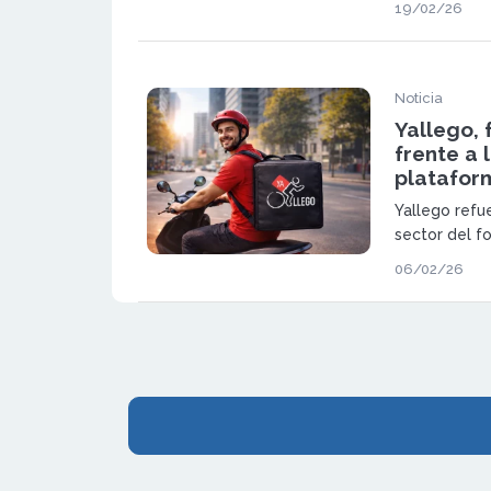
19/02/26
delivery loca
orientado a la
inversión inic
para empren
Noticia
Yallego, 
frente a 
platafor
Yallego refu
sector del f
franquicia ba
06/02/26
rentabilidad 
La enseña i
alternativa f
plataformas.