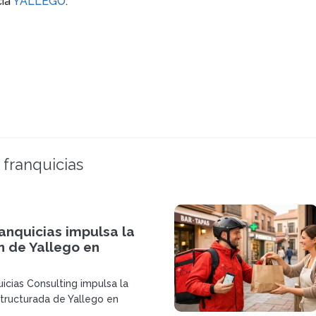
cia
YALLEGO
.
 franquicias
anquicias impulsa la
n de Yallego en
icias Consulting impulsa la
tructurada de Yallego en
solidando un modelo de food