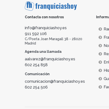
Contacta con nosotros
Inform
info@franquiciashoy.es
Ra
911 592 106
Fra
C/Poeta Joan Maragall 38 - 28020
Madrid
Not
Agenda una llamada
Re
aalvarez@franquiciashoy.es
En
602 254 858
His
Comunicación
Gu
comunicacion@franquiciashoy.es
Fa
602 254 506