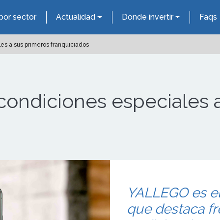
por sector
Actualidad
Donde invertir
Faqs
s a sus primeros franquiciados
ondiciones especiales a
YALLEGO es el 
que destaca fr