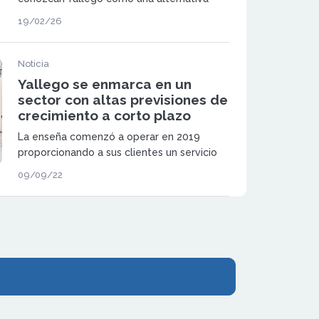
cercana y eficaz para el delivery local.
19/02/26
Noticia
Yallego se enmarca en un
sector con altas previsiones de
crecimiento a corto plazo
La enseña comenzó a operar en 2019
proporcionando a sus clientes un servicio
de reparto de comida a domicilio que
09/09/22
garantizaba un trato cercano y tarifas
económicas.