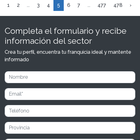
1
2
...
3
4
5
6
7
...
477
478
›
Completa el formulario y recibe
información del sector
Crea tu perfil, encuentra tu franquicia ideal y mantente
informado