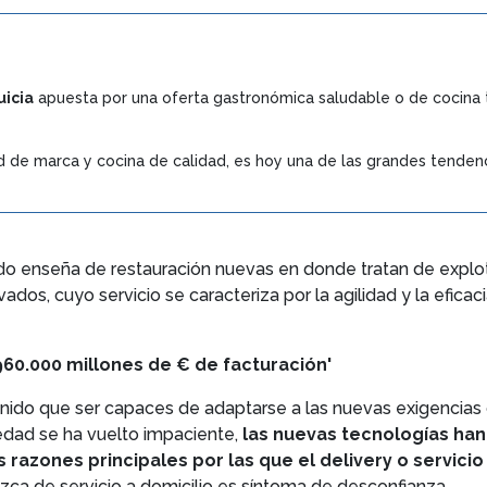
uicia
apuesta por una oferta gastronómica saludable o de cocina t
ad de marca y cocina de calidad, es hoy una de las grandes tenden
do enseña de restauración nuevas en donde tratan de explot
os, cuyo servicio se caracteriza por la agilidad y la eficaci
960.000 millones de € de facturación'
nido que ser capaces de adaptarse a las nuevas exigencias 
edad se ha vuelto impaciente,
las nuevas tecnologías han
s razones principales por las que el delivery o servicio
ezca de servicio a domicilio es síntoma de desconfianza.