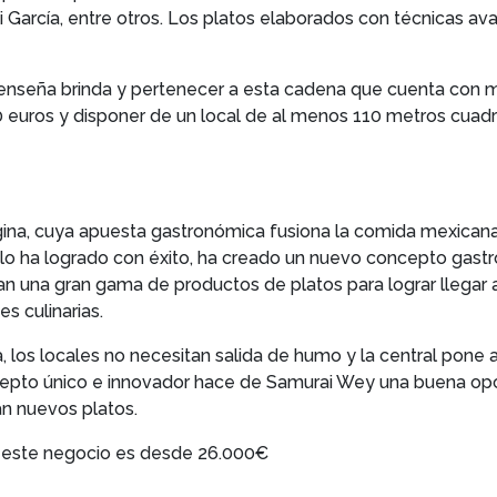
 García, entre otros. Los platos elaborados con técnicas av
a enseña brinda y pertenecer a esta cadena que cuenta con 
000 euros y disponer de un local de al menos 110 metros cuad
gina, cuya apuesta gastronómica fusiona la comida mexicana
 lo ha logrado con éxito, ha creado un nuevo concepto gast
dan una gran gama de productos de platos para lograr llega
s culinarias.
, los locales no necesitan salida de humo y la central pone a
cepto único e innovador hace de Samurai Wey una buena opci
n nuevos platos.
ir este negocio es desde 26.000€