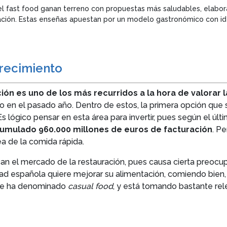
del fast food ganan terreno con propuestas más saludables, elabor
iación. Estas enseñas apuestan por un modelo gastronómico con ide
recimiento
ción es uno de los más recurridos a la hora de valorar 
en el pasado año. Dentro de estos, la primera opción que so
s lógico pensar en esta área para invertir, pues según el últ
acumulado 960.000 millones de euros de facturación
. P
ea de la comida rápida.
 el mercado de la restauración, pues causa cierta preocupa
dad española quiere mejorar su alimentación, comiendo bie
 se ha denominado
casual food
, y está tomando bastante rele