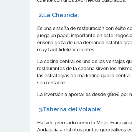
cuente con unos 250 metros cuadrados.
2.
La Chelinda
:
Es una enseña de restauración con éxito c
juega un papel importante en este negocio, 
enseña goza de una demanda estable gracias
muy fácil fidelizar clientes.
La cocina central es una de las ventajas qu
restaurantes de la cadena sirven los mismos
las estrategias de marketing que la centra
sea rentable.
La inversión a aportar es desde 980€ por 
3.
Taberna del Volapie
:
Ha sido premiado como la Mejor Franquicia 
Andalucía a distintos puntos geográficos e