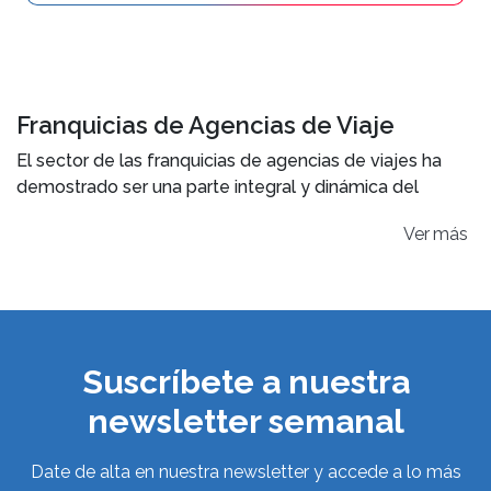
Franquicias de Agencias de Viaje
El sector de las franquicias de agencias de viajes ha
demostrado ser una parte integral y dinámica del
sector turismo, brindando
oportunidades notables
Ver
tanto para empresarios como para
consumidores.
De acuerdo con el
"Informe Franquicias España 2026"
,
elaborado por
Tormo Franquicias Consulting
y
Franquicias Hoy, actualmente en España operan
18
Suscríbete a nuestra
enseñas activas
en el sector de agencias de viajes,
newsletter semanal
las cuales suman un total de
2.694 establecimientos
franquiciados.
Date de alta en nuestra newsletter y accede a lo más
La
facturación anual
alcanza los
654.360.000
€
, y la