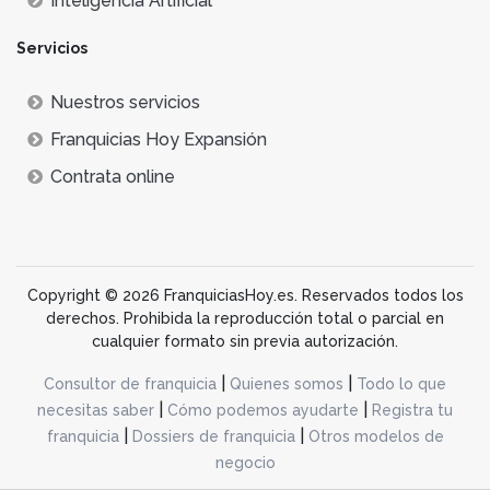
Inteligencia Artificial
ecológicas hasta retiros de bienestar y experiencias
culturales profundas.
Servicios
Tecnología e Innovación:
La adopción de
herramientas como inteligencia artificial, realidad
Nuestros servicios
virtual y sistemas automatizados está mejorando la
Franquicias Hoy Expansión
eficiencia y la personalización en la planificación de
Contrata online
viajes.
Sostenibilidad y Viajes Responsables:
Existe un
creciente enfoque en el turismo sostenible, con
franquicias que ofrecen opciones que minimizan el
impacto ambiental y fomentan el bienestar de las
Copyright © 2026 FranquiciasHoy.es. Reservados todos los
comunidades locales.
derechos. Prohibida la reproducción total o parcial en
Seguridad y Flexibilidad:
En respuesta a la
cualquier formato sin previa autorización.
incertidumbre global, los viajeros valoran políticas
|
|
Consultor de franquicia
Quienes somos
Todo lo que
flexibles de cancelación y medidas de seguridad
|
|
necesitas saber
Cómo podemos ayudarte
Registra tu
robustas.
|
|
franquicia
Dossiers de franquicia
Otros modelos de
Experiencias de lujo accesibles
: Las franquicias
negocio
están facilitando experiencias de lujo a precios más