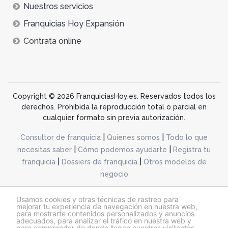
Nuestros servicios
Franquicias Hoy Expansión
Contrata online
Copyright © 2026 FranquiciasHoy.es. Reservados todos los
derechos. Prohibida la reproducción total o parcial en
cualquier formato sin previa autorización.
|
|
Consultor de franquicia
Quienes somos
Todo lo que
|
|
necesitas saber
Cómo podemos ayudarte
Registra tu
|
|
franquicia
Dossiers de franquicia
Otros modelos de
negocio
desarrollo web dinamiq
Usamos cookies y otras técnicas de rastreo para
mejorar tu experiencia de navegación en nuestra web,
para mostrarte contenidos personalizados y anuncios
adecuados, para analizar el tráfico en nuestra web y
@franquiciashoy.es |
Aviso legal
|
Política de cookies
|
Política de privacidad
para comprender de donde llegan nuestros visitantes.