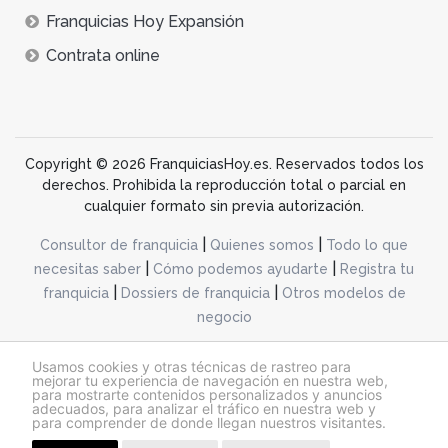
Franquicias Hoy Expansión
Contrata online
Copyright © 2026 FranquiciasHoy.es. Reservados todos los
derechos. Prohibida la reproducción total o parcial en
cualquier formato sin previa autorización.
|
|
Consultor de franquicia
Quienes somos
Todo lo que
|
|
necesitas saber
Cómo podemos ayudarte
Registra tu
|
|
franquicia
Dossiers de franquicia
Otros modelos de
negocio
desarrollo web dinamiq
Usamos cookies y otras técnicas de rastreo para
mejorar tu experiencia de navegación en nuestra web,
para mostrarte contenidos personalizados y anuncios
adecuados, para analizar el tráfico en nuestra web y
@franquiciashoy.es |
Aviso legal
|
Política de cookies
|
Política de privacidad
para comprender de donde llegan nuestros visitantes.