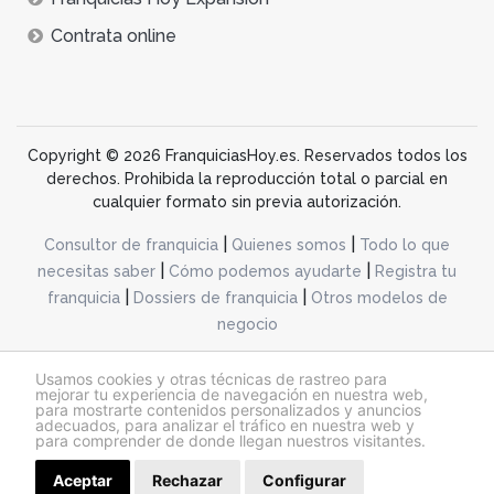
Contrata online
Copyright © 2026 FranquiciasHoy.es. Reservados todos los
derechos. Prohibida la reproducción total o parcial en
cualquier formato sin previa autorización.
|
|
Consultor de franquicia
Quienes somos
Todo lo que
|
|
necesitas saber
Cómo podemos ayudarte
Registra tu
|
|
franquicia
Dossiers de franquicia
Otros modelos de
negocio
desarrollo web dinamiq
Usamos cookies y otras técnicas de rastreo para
mejorar tu experiencia de navegación en nuestra web,
para mostrarte contenidos personalizados y anuncios
adecuados, para analizar el tráfico en nuestra web y
@franquiciashoy.es |
Aviso legal
|
Política de cookies
|
Política de privacidad
para comprender de donde llegan nuestros visitantes.
Aceptar
Rechazar
Solicitar información
Configurar