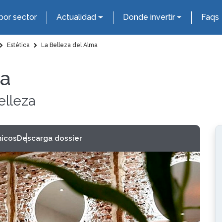
por sector
Actualidad
Donde invertir
Faqs
Estética
La Belleza del Alma
ma
elleza
icos
Descarga dossier