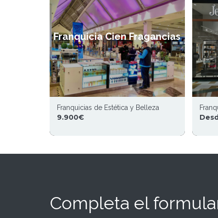
Franquicia Cien Fragancias
Franquicias de Estética y Belleza
Franqu
9.900€
Desd
Completa el formular