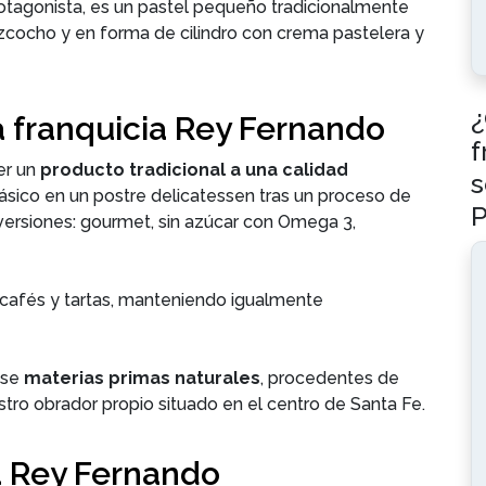
rotagonista, es un pastel pequeño tradicionalmente
zcocho y en forma de cilindro con crema pastelera y
¿
 franquicia Rey Fernando
f
er un
producto tradicional a una calidad
s
ásico en un postre delicatessen tras un proceso de
P
 versiones: gourmet, sin azúcar con Omega 3,
cafés y tartas, manteniendo igualmente
ase
materias primas naturales
, procedentes de
tro obrador propio situado en el centro de Santa Fe.
ia Rey Fernando