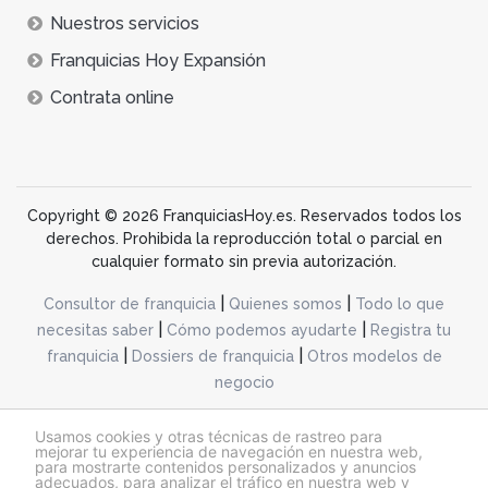
Nuestros servicios
Franquicias Hoy Expansión
Contrata online
Copyright © 2026 FranquiciasHoy.es. Reservados todos los
derechos. Prohibida la reproducción total o parcial en
cualquier formato sin previa autorización.
|
|
Consultor de franquicia
Quienes somos
Todo lo que
|
|
necesitas saber
Cómo podemos ayudarte
Registra tu
|
|
franquicia
Dossiers de franquicia
Otros modelos de
negocio
desarrollo web dinamiq
Usamos cookies y otras técnicas de rastreo para
mejorar tu experiencia de navegación en nuestra web,
para mostrarte contenidos personalizados y anuncios
adecuados, para analizar el tráfico en nuestra web y
@franquiciashoy.es |
Aviso legal
|
Política de cookies
|
Política de privacidad