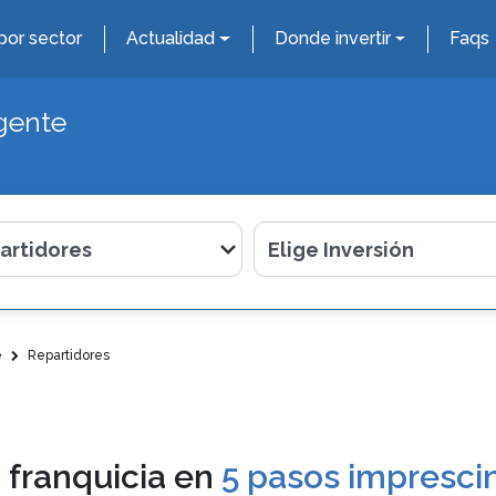
por sector
Actualidad
Donde invertir
Faqs
gente
e
Repartidores
 franquicia en
5 pasos imprescin