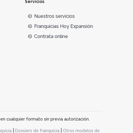
Servicios
cios rentables de manera más fácil a través
rramientas técnicas y una estructura ya
Nuestros servicios
Franquicias Hoy Expansión
rmas y software propios
, con los que hacer
Contrata online
bién demuestran tener
gran resistencia a las
 en un pilar clave para la sociedad, ya que la
umiendo sus productos favoritos.
en cualquier formato sin previa autorización.
|
|
quicia
Dossiers de franquicia
Otros modelos de