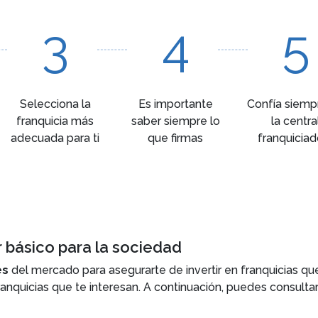
3
4
5
Selecciona la
Es importante
Confía siemp
franquicia más
saber siempre lo
la centra
adecuada para ti
que firmas
franquiciad
r básico para la sociedad
es
del mercado para asegurarte de invertir en franquicias que
ranquicias que te interesan. A continuación, puedes consultar
ar una franquicia en este sector. Una vez conozcas estos dat