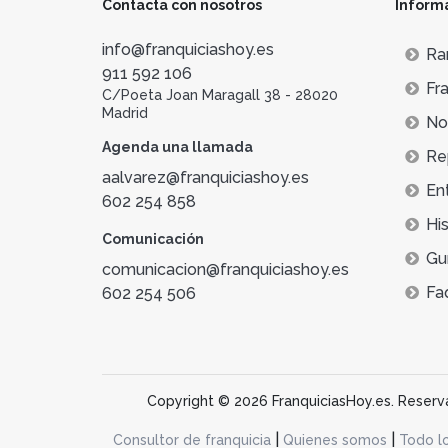
Contacta con nosotros
Inform
con bajos costes operativos. El modelo de fr
de la transmisión del know-how. Esta informac
info@franquiciashoy.es
Ra
establecidos.
911 592 106
Fra
C/Poeta Joan Maragall 38 - 28020
Otra de las ventajas competitivas de este tip
Madrid
Not
el rastreo y entrega de paquetes sin la depe
Agenda una llamada
Re
Para convertirse en una parte de las franquic
aalvarez@franquiciashoy.es
En
crisis
económicas o de salud. De hecho, la pand
602 254 858
imposibilidad de salir provocó que los usuario
His
Comunicación
Gu
comunicacion@franquiciashoy.es
Fa
602 254 506
Copyright © 2026 FranquiciasHoy.es. Reservad
|
|
Consultor de franquicia
Quienes somos
Todo l