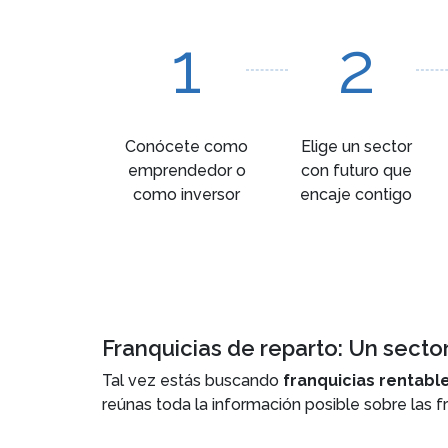
1
2
Conócete como
Elige un sector
emprendedor o
con futuro que
como inversor
encaje contigo
Franquicias de reparto: Un secto
Tal vez estás buscando
franquicias rentabl
reúnas toda la información posible sobre las f
reparto, así como las ventajas que tiene mont