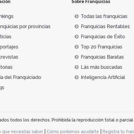
ación
Sobre Franquicias
anquicia también permite a las empresas convertirse en nego
ión ayuda a montar una franquicia con unos proveedores, he
nkings
Todas las franquicias
nquicias por provincias
Franquicias Rentables
o de franquicias de paquetería se basa en el uso de
platafo
icias
Franquicias de Éxito
ndencia de agentes externos.
portajes
Top 20 Franquicias
ias más rentables del sector, las franquicias de reparto tam
trevistas
Franquicias Baratas
emia de la COVID-19, convirtió a las franquicias de delivery
s necesitaran de las franquicias de reparto para seguir cons
torias
Lás más buscadas
ía del Franquiciado
Inteligencia Artificial
qs
os todos los derechos. Prohibida la reproducción total o parcial 
|
|
o que necesitas saber
Cómo podemos ayudarte
Registra tu fran