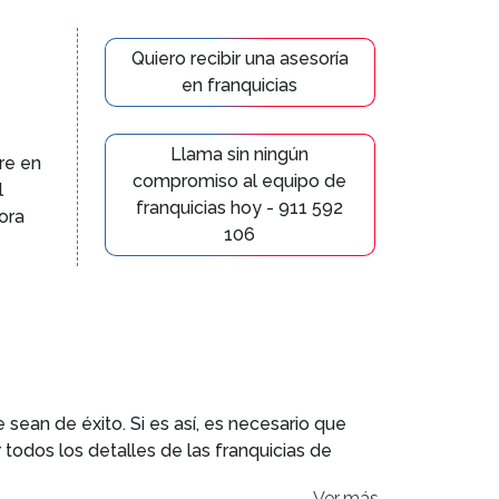
Quiero recibir una asesoría
en franquicias
Llama sin ningún
re en
compromiso al equipo de
l
franquicias hoy - 911 592
ora
106
 sean de éxito. Si es así, es necesario que
 todos los detalles de las franquicias de
os, estarás más cerca de saber si este
Ver