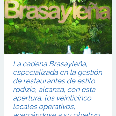
La cadena Brasayleña,
especializada en la gestión
de restaurantes de estilo
rodizio, alcanza, con esta
apertura, los veinticinco
locales operativos,
acercándose a su objetivo