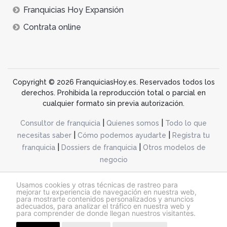
Franquicias Hoy Expansión
Contrata online
Copyright © 2026 FranquiciasHoy.es. Reservados todos los
derechos. Prohibida la reproducción total o parcial en
cualquier formato sin previa autorización.
|
|
Consultor de franquicia
Quienes somos
Todo lo que
|
|
necesitas saber
Cómo podemos ayudarte
Registra tu
|
|
franquicia
Dossiers de franquicia
Otros modelos de
negocio
desarrollo web dinamiq
Usamos cookies y otras técnicas de rastreo para
mejorar tu experiencia de navegación en nuestra web,
para mostrarte contenidos personalizados y anuncios
adecuados, para analizar el tráfico en nuestra web y
@franquiciashoy.es |
Aviso legal
|
Política de cookies
|
Política de privacidad
para comprender de donde llegan nuestros visitantes.