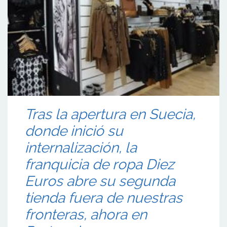
Tras la apertura en Suecia,
donde inició su
internalización, la
franquicia de ropa Diez
Euros abre su segunda
tienda fuera de nuestras
fronteras, ahora en