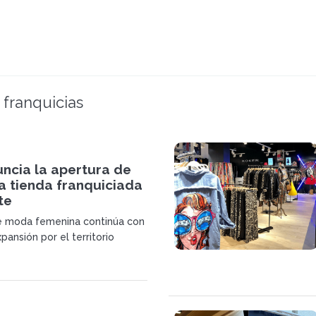
 franquicias
ncia la apertura de
a tienda franquiciada
te
e moda femenina continúa con
pansión por el territorio
a este 2022, implantándose
e en zonas turísticas, esta
calidad de Jávea.