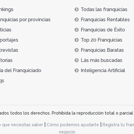
nkings
Todas las franquicias
nquicias por provincias
Franquicias Rentables
icias
Franquicias de Éxito
portajes
Top 20 Franquicias
trevistas
Franquicias Baratas
torias
Lás más buscadas
ía del Franquiciado
Inteligencia Artificial
qs
os todos los derechos. Prohibida la reproducción total o parcial 
|
|
o que necesitas saber
Cómo podemos ayudarte
Registra tu fran
negocio