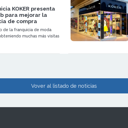
uicia KOKER presenta
b para mejorar la
cia de compra
 de la franquicia de moda
obteniendo muchas más visitas
ior, exactamente un 20% más
Vover al listado de noticias