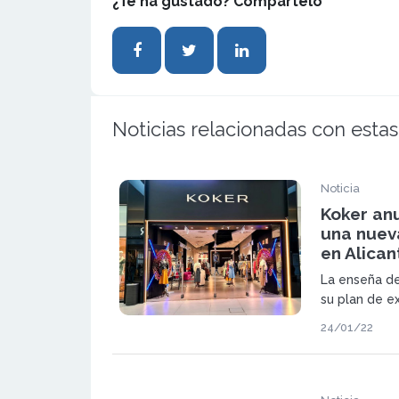
¿Te ha gustado? Compártelo
Noticias relacionadas con estas
Noticia
Koker anu
una nuev
en Alican
La enseña d
su plan de ex
nacional par
24/01/22
principalment
vez, en la lo