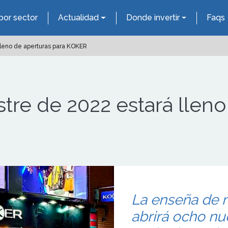
por sector
Actualidad
Donde invertir
Faqs
leno de aperturas para KOKER
re de 2022 estará lleno
La enseña de
abrirá ocho n