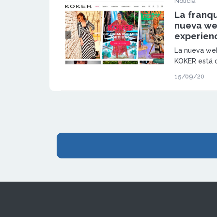
Noticia
La franq
nueva we
experien
La nueva web
KOKER está 
que la anter
15/09/20