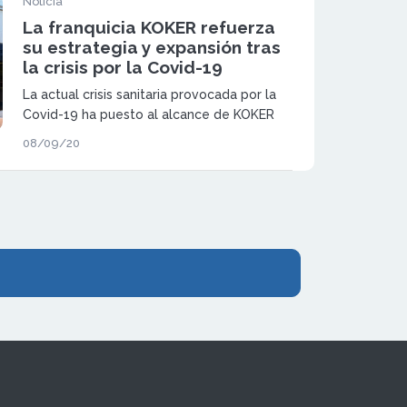
Noticia
La franquicia KOKER refuerza
su estrategia y expansión tras
la crisis por la Covid-19
La actual crisis sanitaria provocada por la
Covid-19 ha puesto al alcance de KOKER
mejores locales, mejores condiciones y
08/09/20
mejores ubicaciones. Además, la franquicia
ha detectado durante la pandemia el
aumento de las compras online