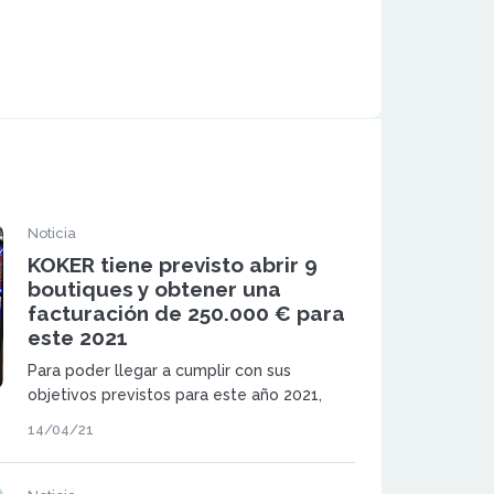
Noticia
KOKER tiene previsto abrir 9
boutiques y obtener una
facturación de 250.000 € para
este 2021
Para poder llegar a cumplir con sus
objetivos previstos para este año 2021,
KOKER ofrece a los emprendedores e
14/04/21
inversores la oportunidad de abrir una de
sus boutiques por un rango de inversión de
entre 20.000 y 40.000 euros