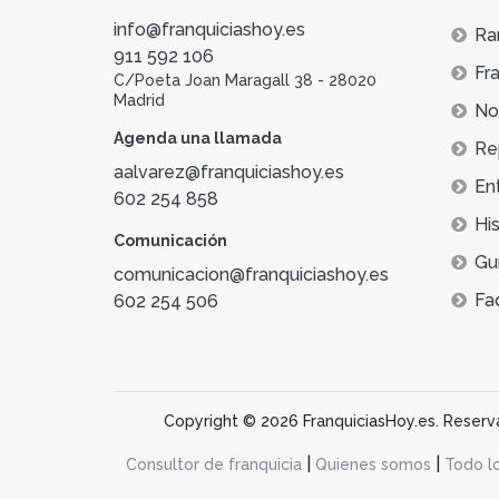
info@franquiciashoy.es
Ra
911 592 106
Fra
C/Poeta Joan Maragall 38 - 28020
Madrid
Not
Agenda una llamada
Re
aalvarez@franquiciashoy.es
En
602 254 858
His
Comunicación
Gu
comunicacion@franquiciashoy.es
Fa
602 254 506
Copyright © 2026 FranquiciasHoy.es. Reservad
|
|
Consultor de franquicia
Quienes somos
Todo l