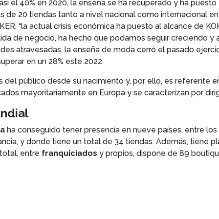
asi el 40% en 2020, la enseña se ha recuperado y ha puesto
s de 20 tiendas tanto a nivel nacional como internacional en
ER, “la actual crisis económica ha puesto al alcance de KO
ólida de negocio, ha hecho que podamos seguir creciendo y 
tades atravesadas, la enseña de moda cerró el pasado ejerc
 superar en un 28% este 2022.
 del público desde su nacimiento y, por ello, es referente e
cados mayoritariamente en Europa y se caracterizan por dirig
undial
ña
ha conseguido tener presencia en nueve países, entre lo
rancia, y donde tiene un total de 34 tiendas. Además, tiene 
total, entre
franquiciados
y propios, dispone de 89 boutiq