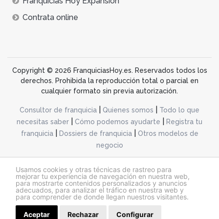
Franquicias Hoy Expansión
Contrata online
Copyright © 2026 FranquiciasHoy.es. Reservados todos los
derechos. Prohibida la reproducción total o parcial en
cualquier formato sin previa autorización.
|
|
Consultor de franquicia
Quienes somos
Todo lo que
|
|
necesitas saber
Cómo podemos ayudarte
Registra tu
|
|
franquicia
Dossiers de franquicia
Otros modelos de
negocio
desarrollo web dinamiq
Usamos cookies y otras técnicas de rastreo para
mejorar tu experiencia de navegación en nuestra web,
para mostrarte contenidos personalizados y anuncios
adecuados, para analizar el tráfico en nuestra web y
@franquiciashoy.es |
Aviso legal
|
Política de cookies
|
Política de privacidad
para comprender de donde llegan nuestros visitantes.
Aceptar
Rechazar
Configurar