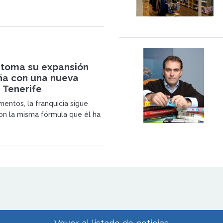
ción joven, así como abrir la
entrada en otros países de
na
retoma su expansión
ña con una nueva
 Tenerife
entos, la franquicia sigue
n la misma fórmula que él ha
rantizar su expansión,
e bajo coste, pero con alta