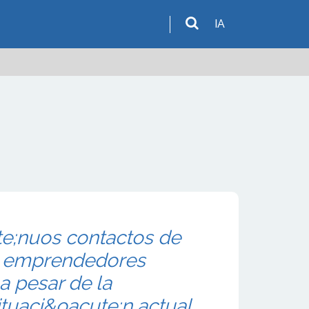
IA
te;nuos contactos de
os emprendedores
a pesar de la
situaci&oacute;n actual,