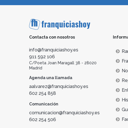
Contacta con nosotros
Inform
info@franquiciashoy.es
Ra
911 592 106
Fra
C/Poeta Joan Maragall 38 - 28020
Madrid
Not
Agenda una llamada
Re
aalvarez@franquiciashoy.es
En
602 254 858
His
Comunicación
Gu
comunicacion@franquiciashoy.es
Fa
602 254 506