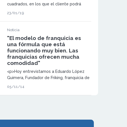
cuadrados, en los que el cliente podrá
encontrar una amplia variedad de
23/01/19
productos siguiendo la línea de la enseña
Noticia
"El modelo de franquicia es
una fórmula que está
funcionando muy bien. Las
franquicias ofrecen mucha
comodidad"
<p>Hoy entrevistamos a Eduardo López
Guimera, Fundador de Friking, franquicia de
moda joven que no tiene ni canon de
05/11/14
entrada ni royalties. Friking nació hace un
año y medio y ya cuenta con 38
tiendas. </p>