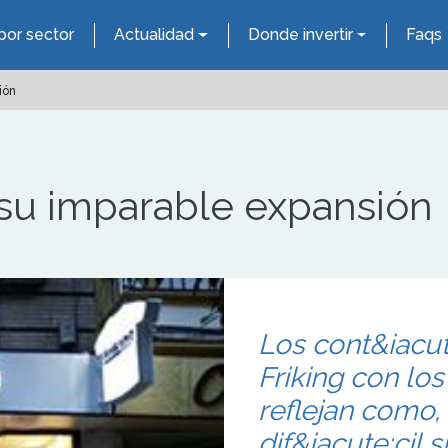
por sector
Actualidad
Donde invertir
Faqs
ión
 su imparable expansión
Los cont&iacu
Friking con l
reflejan como, 
dif&iacute;cil 