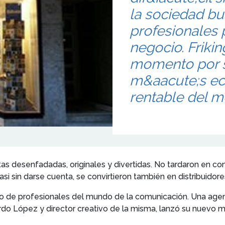
la sociedad bu
profesionales
negocio. Friki
momento por se
m&aacute;s ec
rentable del m
as desenfadadas, originales y divertidas. No tardaron en com
i sin darse cuenta, se convirtieron también en distribuidor
 de profesionales del mundo de la comunicación. Una agenc
ardo López y director creativo de la misma, lanzó su nuevo