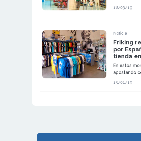
toda la pobla
18/03/19
puerta a la 
América Lati
Noticia
Friking 
por Espa
tienda en
En estos mom
apostando co
permitido ga
15/01/19
“franquicia d
rentabilidad”