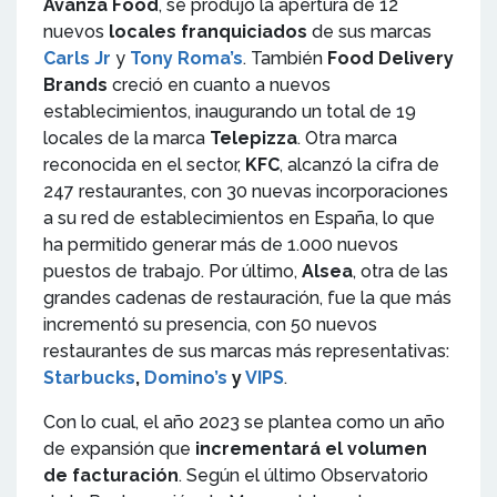
Avanza Food
, se produjo la apertura de 12
nuevos
locales franquiciados
de sus marcas
Carls Jr
y
Tony Roma’s
. También
Food Delivery
Brands
creció en cuanto a nuevos
establecimientos, inaugurando un total de 19
locales de la marca
Telepizza
. Otra marca
reconocida en el sector,
KFC
, alcanzó la cifra de
247 restaurantes, con 30 nuevas incorporaciones
a su red de establecimientos en España, lo que
ha permitido generar más de 1.000 nuevos
puestos de trabajo. Por último,
Alsea
, otra de las
grandes cadenas de restauración, fue la que más
incrementó su presencia, con 50 nuevos
restaurantes de sus marcas más representativas:
Starbucks
,
Domino’s
y
VIPS
.
Con lo cual, el año 2023 se plantea como un año
de expansión que
incrementará el volumen
de facturación
. Según el último Observatorio