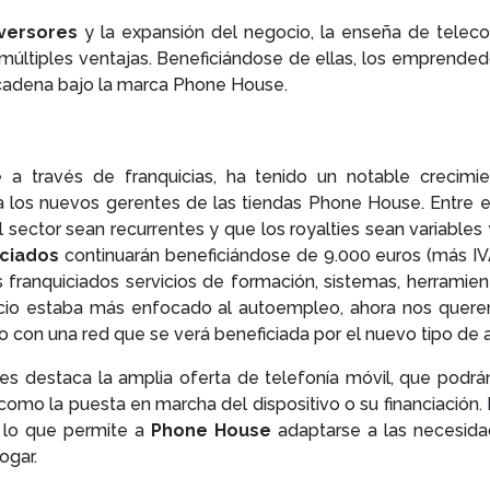
nversores
y la expansión del negocio, la enseña de teleco
múltiples ventajas. Beneficiándose de ellas, los emprend
a cadena bajo la marca Phone House.
 a través de franquicias, ha tenido un notable crecimi
 a los nuevos gerentes de las tiendas Phone House. Entre e
 sector sean recurrentes y que los royalties sean variables
iciados
continuarán beneficiándose de 9.000 euros (más IV
 franquiciados servicios de formación, sistemas, herramient
io estaba más enfocado al autoempleo, ahora nos queremo
no con una red que se verá beneficiada por el nuevo tipo de 
ntes destaca la amplia oferta de telefonía móvil, que podr
omo la puesta en marcha del dispositivo o su financiación. 
, lo que permite a
Phone House
adaptarse a las necesida
hogar.