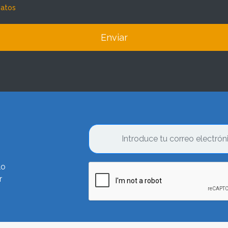
datos
Enviar
lo
r