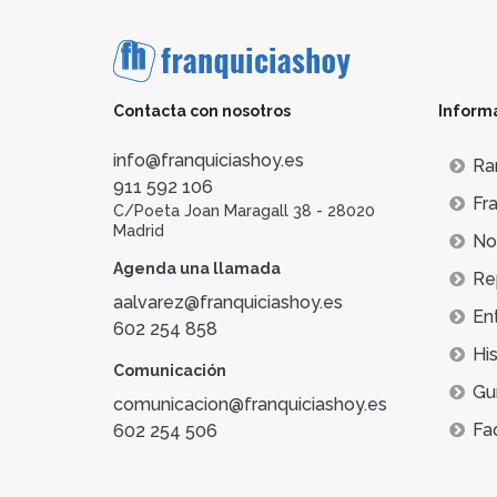
Contacta con nosotros
Inform
info@franquiciashoy.es
Ra
911 592 106
Fra
C/Poeta Joan Maragall 38 - 28020
Madrid
Not
Agenda una llamada
Re
aalvarez@franquiciashoy.es
En
602 254 858
His
Comunicación
Gu
comunicacion@franquiciashoy.es
Fa
602 254 506