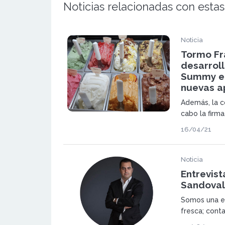
Noticias relacionadas con estas
Noticia
Tormo Fr
desarroll
Summy en
nuevas a
Además, la c
cabo la firm
SUMMY firma
16/04/21
mes de abril
una emblemát
Noticia
Entrevis
Sandoval
Somos una e
fresca; cont
haber sido p