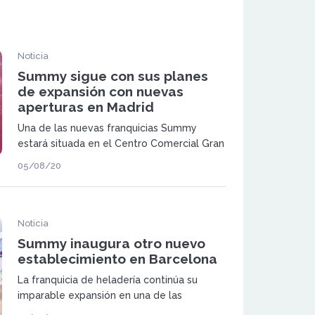
Noticia
Summy sigue con sus planes
de expansión con nuevas
aperturas en Madrid
Una de las nuevas franquicias Summy
estará situada en el Centro Comercial Gran
Vía de Hortaleza de Madrid, un centro que
05/08/20
cuenta con cerca de 7 millones de visitas
anuales y un espacio para 70 marcas.
Noticia
Summy inaugura otro nuevo
establecimiento en Barcelona
La franquicia de heladería continúa su
imparable expansión en una de las
principales localidades de Barcelona,