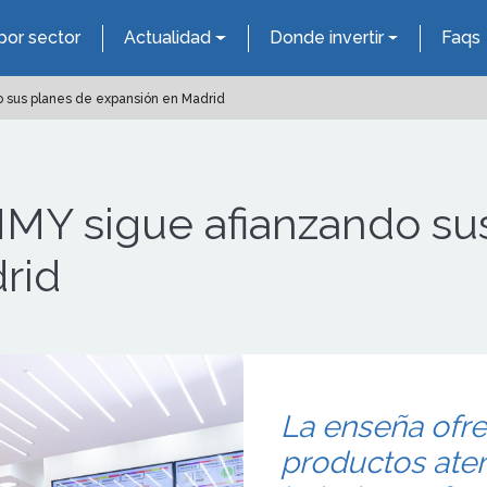
por sector
Actualidad
Donde invertir
Faqs
 sus planes de expansión en Madrid
MMY sigue afianzando su
rid
La enseña ofre
productos ate