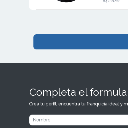
04/08/20
forma directa
sector del y
conocemos la
característi
Completa el formular
Crea tu perfil, encuentra tu franquicia ideal 