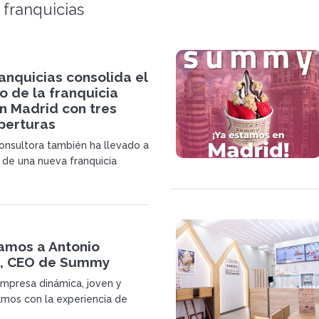
 franquicias
anquicias consolida el
o de la franquicia
 Madrid con tres
perturas
onsultora también ha llevado a
a de una nueva franquicia
da recientemente en este
, que abrirá próximamente en
ica calle de la capital
tamos a Antonio
, CEO de Summy
mpresa dinámica, joven y
amos con la experiencia de
arte, y haber contribuido de