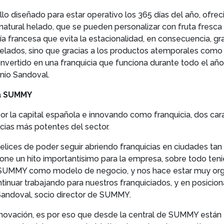
llo diseñado para estar operativo los 365 días del año, ofre
natural helado, que se pueden personalizar con fruta fresca
ía francesa que evita la estacionalidad, en consecuencia, g
helados, sino que gracias a los productos atemporales como 
ertido en una franquicia que funciona durante todo el año
nio Sandoval.
ia SUMMY
r la capital española e innovando como franquicia, dos car
cias más potentes del sector.
es de poder seguir abriendo franquicias en ciudades tan 
e un hito importantísimo para la empresa, sobre todo teni
 a SUMMY como modelo de negocio, y nos hace estar muy org
ontinuar trabajando para nuestros franquiciados, y en posi
 Sandoval, socio director de SUMMY.
 innovación, es por eso que desde la central de SUMMY está