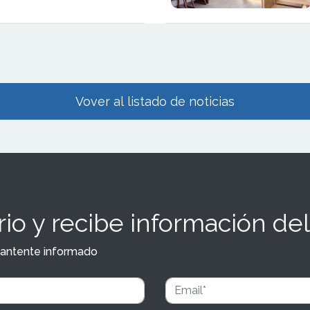
 al desarrollo y éxito del
ogurt-helado, por lo que
s particularidades y
cas del mismo
Vover al listado de noticias
io y recibe información del
y mantente informado