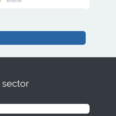
22/07/20
Vilanova i la Geltrú.
 sector