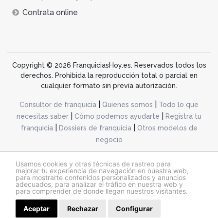
Contrata online
Copyright © 2026 FranquiciasHoy.es. Reservados todos los
derechos. Prohibida la reproducción total o parcial en
cualquier formato sin previa autorización.
|
|
Consultor de franquicia
Quienes somos
Todo lo que
|
|
necesitas saber
Cómo podemos ayudarte
Registra tu
|
|
franquicia
Dossiers de franquicia
Otros modelos de
negocio
desarrollo web dinamiq
Usamos cookies y otras técnicas de rastreo para
mejorar tu experiencia de navegación en nuestra web,
para mostrarte contenidos personalizados y anuncios
adecuados, para analizar el tráfico en nuestra web y
@franquiciashoy.es |
Aviso legal
|
Política de cookies
|
Política de privacidad
para comprender de donde llegan nuestros visitantes.
Aceptar
Rechazar
Configurar