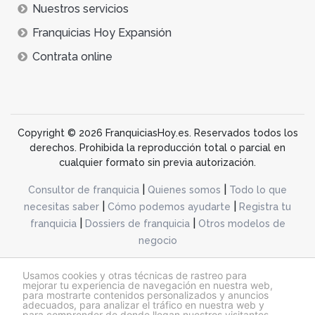
Nuestros servicios
Franquicias Hoy Expansión
Contrata online
Copyright © 2026 FranquiciasHoy.es. Reservados todos los
derechos. Prohibida la reproducción total o parcial en
cualquier formato sin previa autorización.
|
|
Consultor de franquicia
Quienes somos
Todo lo que
|
|
necesitas saber
Cómo podemos ayudarte
Registra tu
|
|
franquicia
Dossiers de franquicia
Otros modelos de
negocio
desarrollo web dinamiq
Usamos cookies y otras técnicas de rastreo para
mejorar tu experiencia de navegación en nuestra web,
para mostrarte contenidos personalizados y anuncios
adecuados, para analizar el tráfico en nuestra web y
@franquiciashoy.es |
Aviso legal
|
Política de cookies
|
Política de privacidad
para comprender de donde llegan nuestros visitantes.