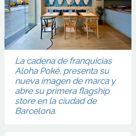
La cadena de franquicias
Aloha Poké, presenta su
nueva imagen de marca y
abre su primera flagship
store en la ciudad de
Barcelona.