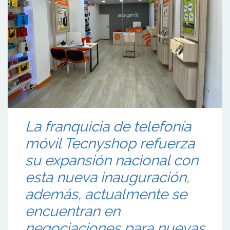
La franquicia de telefonía
móvil Tecnyshop refuerza
su expansión nacional con
esta nueva inauguración,
además, actualmente se
encuentran en
negociaciones para nuevas