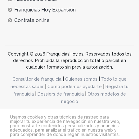
Franquicias Hoy Expansión
Contrata online
Copyright © 2026 FranquiciasHoy.es. Reservados todos los
derechos. Prohibida la reproducción total o parcial en
cualquier formato sin previa autorización.
|
|
Consultor de franquicia
Quienes somos
Todo lo que
|
|
necesitas saber
Cómo podemos ayudarte
Registra tu
|
|
franquicia
Dossiers de franquicia
Otros modelos de
negocio
desarrollo web dinamiq
Usamos cookies y otras técnicas de rastreo para
mejorar tu experiencia de navegación en nuestra web,
para mostrarte contenidos personalizados y anuncios
adecuados, para analizar el tráfico en nuestra web y
@franquiciashoy.es |
Aviso legal
|
Política de cookies
|
Política de privacidad
para comprender de donde llegan nuestros visitantes.