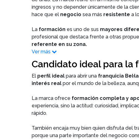
ingresos y no depender únicamente de la clien
hace que el
negocio
sea más
resistente
a l
La
formación
es uno de sus
mayores difere
profesional que destaca frente a otras propues
referente en su zona.
Ver más
Candidato ideal para la f
El
perfil ideal
para abrir una
franquicia Bel·l
interés real
por el mundo de la belleza, aunqu
La marca ofrece
formación completa y ap
experiencia, sino la actitud: curiosidad, impl
rápido.
También encaja muy bien quien disfruta del trat
porque una parte importante del negocio con