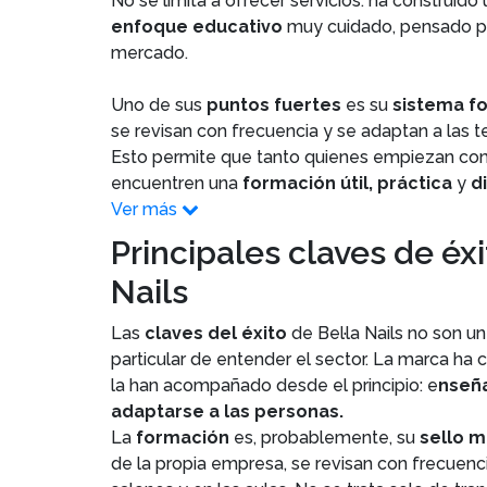
No se limita a ofrecer servicios: ha construi
enfoque educativo
muy cuidado, pensado p
mercado.
Uno de sus
puntos fuertes
es su
sistema f
se revisan con frecuencia y se adaptan a las 
Esto permite que tanto quienes empiezan com
encuentren una
formación útil, práctica
y
d
Ver más
Principales claves de éxi
Nails
Las
claves del éxito
de Bel·la Nails no son u
particular de entender el sector. La marca h
la han acompañado desde el principio: e
nseña
adaptarse a las personas.
La
formación
es, probablemente, su
sello m
de la propia empresa, se revisan con frecuenci