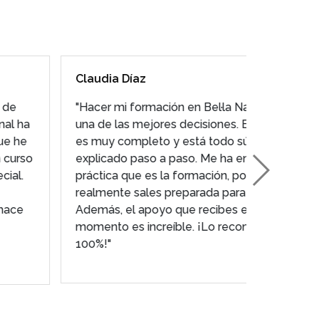
Claudia Díaz
Mariya 
"Hacer mi formación en Bel·la Nails ha sido
"Mi paso 
una de las mejores decisiones. El contenido
simpleme
es muy completo y está todo súper bien
es súper
explicado paso a paso. Me ha encantado lo
adaptada
práctica que es la formación, porque
ambiente
realmente sales preparada para trabajar.
que hace
Además, el apoyo que recibes en todo
Salgo co
momento es increíble. ¡Lo recomiendo al
seguir c
100%!"
¡Totalm