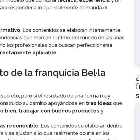
do un modelo que combina
técnica, experiencia
y un
ara responder a lo que realmente demanda el
ormativo
. Los contenidos se elaboran internamente,
tendencias que marcan el ritmo del mundo de las uñas.
o los profesionales que buscan perfeccionarse
irectamente aplicable
.
to de la franquicia Bel·la
¿
f
s
n secreto, pero sí el resultado de una forma muy
a construido su camino apoyándose en
tres ideas
que
r bien, trabajar con buenos productos
y
ás reconocible
. Los contenidos se elaboran dentro
a y se ajustan a lo que realmente ocurre en los