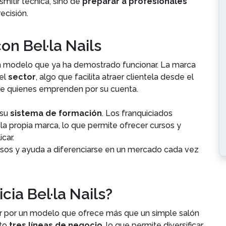
smitir técnica, sino de
preparar a profesionales
ecisión.
on Bel·la Nails
 un modelo que ya ha demostrado funcionar. La marca
el
sector
, algo que facilita atraer clientela desde el
 de quienes emprenden por su cuenta.
 su
sistema de formación
. Los franquiciados
a propia marca, lo que permite ofrecer cursos y
icar.
resos y ayuda a diferenciarse en un mercado cada vez
cia Bel·la Nails?
r por un modelo que ofrece más que un simple salón
pto
tres líneas de negocio
, lo que permite diversificar