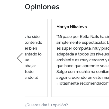
Opiniones
Mariya Nikalova
 ha sido
"Mi paso por Bel·la Nails ha sido
contenido
simplemente espectacular. La formación
r bien
es súper completa, muy práctica y
ntado lo
adaptada a todos los niveles. Además, el
ue
ambiente es muy cercano y motivador, lo
bajar.
que hace que aprender sea aún más fácil.
todo
Salgo con muchísima confianza y ganas de
ndo al
seguir creciendo en este mundo.
¡Totalmente recomendado!"
¿Quieres dar tu opinión?