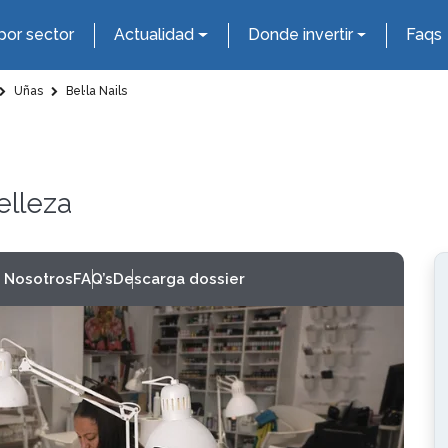
por sector
Actualidad
Donde invertir
Faqs
Uñas
Bel·la Nails
elleza
 Nosotros
FAQ’s
Descarga dossier