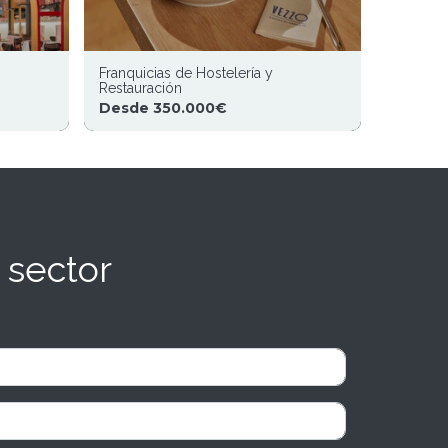
Franquicias de Hostelería y
Restauración
Desde 350.000€
 sector