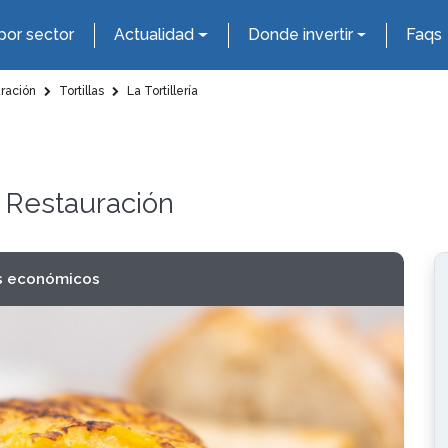
por sector
Actualidad
Donde invertir
Faqs
uración
Tortillas
La Tortillería
y Restauración
s económicos