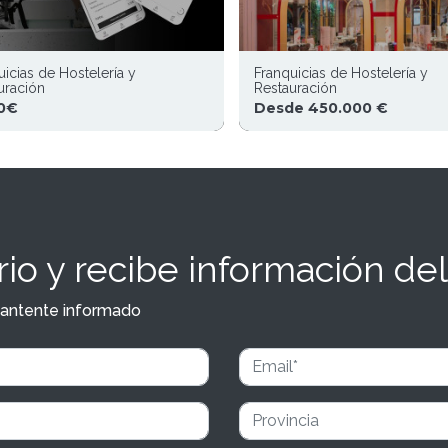
uicias de Hostelería y
Franquicias de Hostelería y
uración
Restauración
0€
Desde 450.000 €
io y recibe información del
y mantente informado