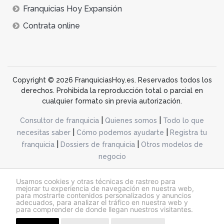
Franquicias Hoy Expansión
Contrata online
Copyright © 2026 FranquiciasHoy.es. Reservados todos los
derechos. Prohibida la reproducción total o parcial en
cualquier formato sin previa autorización.
|
|
Consultor de franquicia
Quienes somos
Todo lo que
|
|
necesitas saber
Cómo podemos ayudarte
Registra tu
|
|
franquicia
Dossiers de franquicia
Otros modelos de
negocio
desarrollo web dinamiq
Usamos cookies y otras técnicas de rastreo para
mejorar tu experiencia de navegación en nuestra web,
para mostrarte contenidos personalizados y anuncios
adecuados, para analizar el tráfico en nuestra web y
@franquiciashoy.es |
Aviso legal
|
Política de cookies
|
Política de privacidad
para comprender de donde llegan nuestros visitantes.