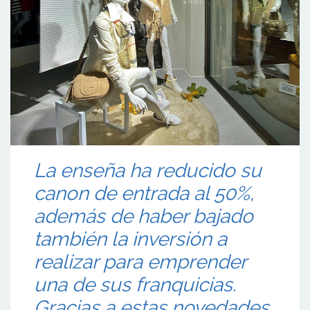
La enseña ha reducido su
canon de entrada al 50%,
además de haber bajado
también la inversión a
realizar para emprender
una de sus franquicias.
Gracias a estas novedades,