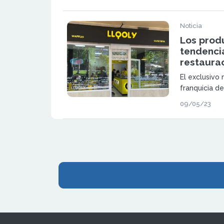
Noticia
Los prod
tendencia
restaura
El exclusivo
franquicia de
como una de
09/05/23
del mercado