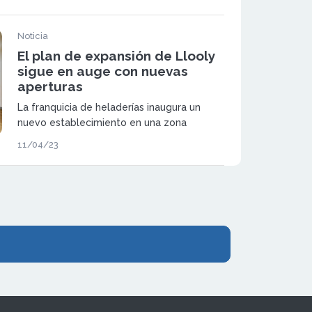
Noticia
El plan de expansión de Llooly
sigue en auge con nuevas
aperturas
La franquicia de heladerías inaugura un
nuevo establecimiento en una zona
estratégica y comercial de Valencia, al que
11/04/23
le seguirán otras aperturas.