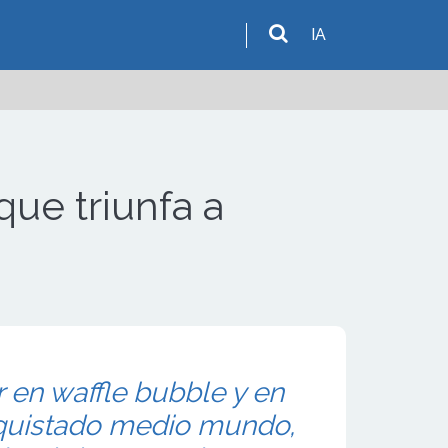
IA
ue triunfa a
r en waffle bubble y en
nquistado medio mundo,