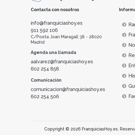
Contacta con nosotros
Inform
info@franquiciashoy.es
Ra
911 592 106
Fra
C/Poeta Joan Maragall 38 - 28020
Madrid
Not
Agenda una llamada
Re
aalvarez@franquiciashoy.es
En
602 254 858
His
Comunicación
Gu
comunicacion@franquiciashoy.es
Fa
602 254 506
Copyright © 2026 FranquiciasHoy.es. Reservad