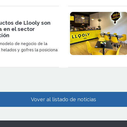
uctos de Llooly son
 en el sector
ción
 modelo de negocio de la
 helados y gofres la posiciona
 las marcas más innovadoras
.
Vover al listado de noticias