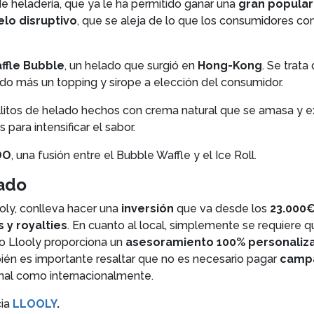
e heladería, que ya le ha permitido ganar una
gran popular
lo disruptivo
, que se aleja de lo que los consumidores co
ffle Bubble
, un helado que surgió en
Hong-Kong
. Se trat
 más un topping y sirope a elección del consumidor.
ollitos de helado hechos con crema natural que se amasa y e
para intensificar el sabor.
DO
, una fusión entre el Bubble Waffle y el Ice Roll.
iado
ooly, conlleva hacer una
inversión
que va desde los
23.000
 y royalties
. En cuanto al local, simplemente se requiere 
o Llooly proporciona un
asesoramiento 100% personaliz
bién es importante resaltar que no es necesario pagar
campa
nal como internacionalmente.
cia
LLOOLY
.