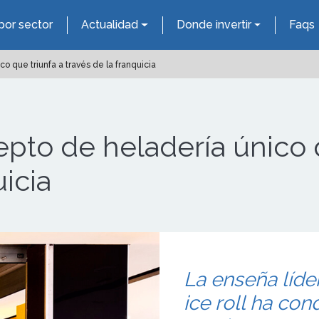
por sector
Actualidad
Donde invertir
Faqs
 que triunfa a través de la franquicia
to de heladería único q
uicia
La enseña líde
ice roll ha co