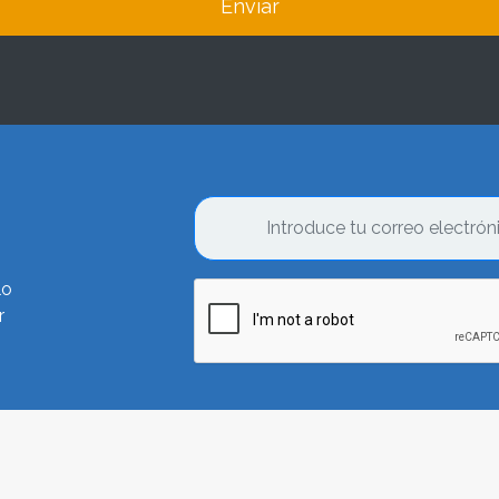
Enviar
lo
r