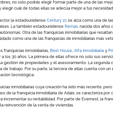
bres, no solo podrás elegir formar parte de una de las mejor
 y elegir cuál de todas ellas se adecúa mejor a tus necesida
ector, la estadounidense
Century 21
se alza como una de las 
aíses. La también estadounidense
Remax
, nacida dos años 
tónomas. Otra de las franquicias inmobiliarias que resaltan
idado como una de las franquicias de inmobiliarias más vete
s franquicias inmobiliarias,
Best House
,
Alfa Inmobiliaria
y
Pr
r a los 30 años. La primera de ellas ofrece no solo sus servic
a gestión de propiedades y el asesoramiento. La segunda d
a de trabajo. Por su parte, la tercera de ellas cuenta con 
vación tecnológica.
uicias inmobiliarias cuya creación ha sido más reciente, per
caso de la franquicia inmobiliaria de Adaix, se caracteriza p
 incrementar su rentabilidad. Por parte de Evernest, la fran
la reinvención de la venta de viviendas.