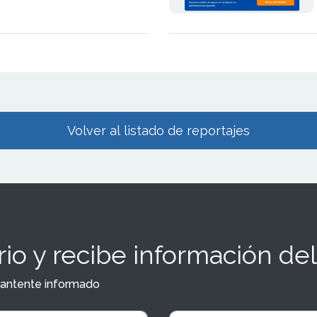
e f
Volver al listado de reportajes
io y recibe información del
y mantente informado