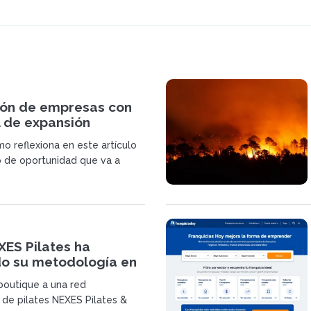
ión de empresas con
l de expansión
 franquicia
o reflexiona en este artículo
o de oportunidad que va a
ES Pilates ha
do su metodología en
e 23 centros en
outique a una red
 Suiza
 de pilates NEXES Pilates &