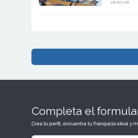
Movement fu
28/07/26
Completa el formular
Crea tu perfil, encuentra tu franquicia ideal 