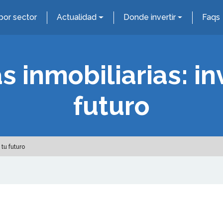
por sector
Actualidad
Donde invertir
Faqs
s inmobiliarias: inv
futuro
 tu futuro