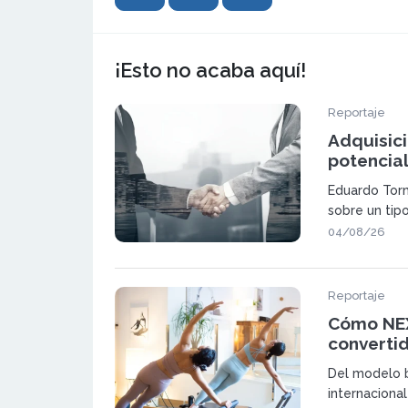
¡Esto no acaba aquí!
Reportaje
Adquisic
potencia
mediante
Eduardo Torm
sobre un tip
ganar pes
04/08/26
Reportaje
Cómo NEX
converti
una red d
Del modelo b
España y
internacional