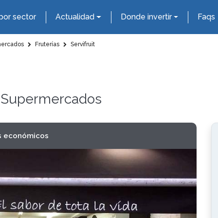
por sector
Actualidad
Donde invertir
Faqs
mercados
Fruterías
Servifruit
 y Supermercados
s económicos