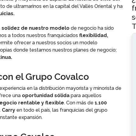
f
e ultramarinos en la capital del Vallès Oriental y ha
icias.
s
T
a
solidez de nuestro modelo
de negocio ha sido
mos a todos nuestros franquiciados
flexibilidad,
ermite ofrecer a nuestros socios un modelo
opias donde testamos nuestros planes de negocio;
inua.
 con el Grupo Covalco
periencia en la distribución mayorista y minorista de
frece una
oportunidad sólida
para aquellos
gocio rentable y flexible
. Con más de
1.100
& Carry
en todo el país, las franquicias del grupo
nstante expansión.