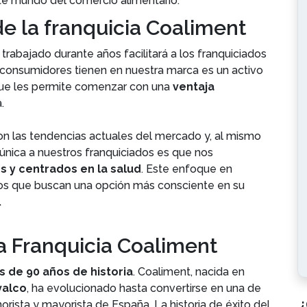
te mundo del comercio alimentario.
e la franquicia Coaliment
rabajado durante años facilitará a los franquiciados
consumidores tienen en nuestra marca es un activo
 que les permite comenzar con una
ventaja
.
on las tendencias actuales del mercado y, al mismo
única a nuestros franquiciados es que nos
s y centrados en la salud
. Este enfoque en
llos que buscan una opción más consciente en su
.
a Franquicia Coaliment
 de 90 años de historia
. Coaliment, nacida en
valco
, ha evolucionado hasta convertirse en una de
¿
rista y mayorista de España. La historia de éxito del