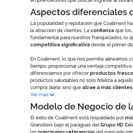
emprendedores que buscan ingresar al vibran
Aspectos diferenciales d
La popularidad y reputación que Coaliment ha t
la atracción de clientes. La
confianza
que los 
fundamental para nuestros franquiciados, lo
competitiva significativa
desde el primer día
En Coaliment, lo que nos permite alinearnos c
tiempo, proporcionar una ventaja competitiva 
diferenciamos por ofrecer
productos fresco
productos saludables no solo fideliza a aque
compra diaria, sino que
atrae a más clientes
Ver más
Modelo de Negocio de l
El éxito de Coaliment está respaldado por
más
Granollers bajo el paraguas del
Grupo HD Co
las
principales referencias
del mercado mino