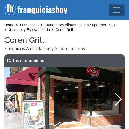
Home
Franquicias
Franquicias Alimentación y Supermercados
Gourmet y Especializada
Coren Grill
Coren Grill
Franquicias Alimentación y Supermercados
Datos económicos