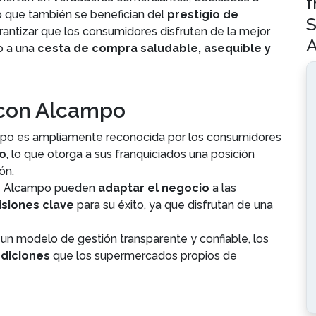
f
no que también se benefician del
prestigio de
S
arantizar que los consumidores disfruten de la mejor
A
o a una
cesta de compra saludable, asequible y
 con Alcampo
o es ampliamente reconocida por los consumidores
io
, lo que otorga a sus franquiciados una posición
ón.
de Alcampo pueden
adaptar el negocio
a las
isiones clave
para su éxito, ya que disfrutan de una
un modelo de gestión transparente y confiable, los
diciones
que los supermercados propios de