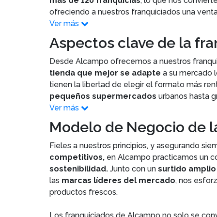
más de 120 franquicias
, lo que nos convier
ofreciendo a nuestros franquiciados una venta
Ver más
Aspectos clave de la fr
Desde Alcampo ofrecemos a nuestros franquici
tienda que mejor se adapte
a su mercado lo
tienen la libertad de elegir el formato más re
pequeños supermercados
urbanos hasta 
Ver más
Modelo de Negocio de l
Fieles a nuestros principios, y asegurando sie
competitivos,
en Alcampo practicamos un c
sostenibilidad.
Junto con un
surtido amplio
las
marcas líderes del mercado
, nos esfor
productos frescos.
Los franquiciados de Alcampo no solo se con