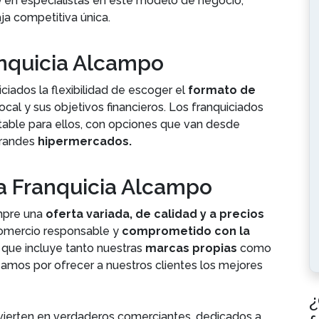
te en especialistas en este modelo de negocio,
ja competitiva única.
anquicia Alcampo
ados la flexibilidad de escoger el
formato de
cal y sus objetivos financieros. Los franquiciados
ntable para ellos, con opciones que van desde
grandes
hipermercados.
a Franquicia Alcampo
mpre una
oferta variada, de calidad y a precios
omercio responsable y
comprometido con la
que incluye tanto nuestras
marcas propias
como
zamos por ofrecer a nuestros clientes los mejores
¿
vierten en verdaderos comerciantes, dedicados a