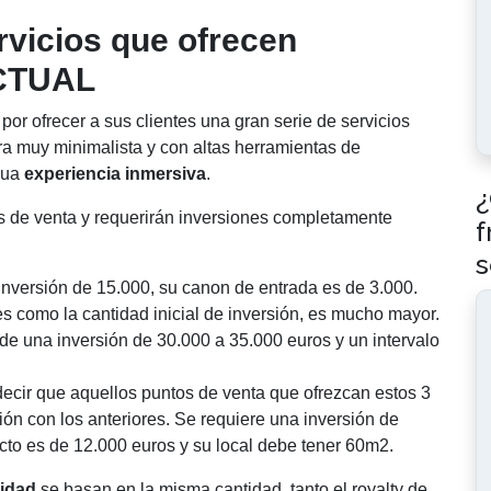
rvicios que ofrecen
ACTUAL
 por ofrecer a sus clientes una gran serie de servicios
a muy minimalista y con altas herramientas de
inua
experiencia inmersiva
.
¿
os de venta y requerirán inversiones completamente
f
s
inversión de 15.000, su canon de entrada es de 3.000.
s como la cantidad inicial de inversión, es mucho mayor.
e una inversión de 30.000 a 35.000 euros y un intervalo
cir que aquellos puntos de venta que ofrezcan estos 3
ón con los anteriores. Se requiere una inversión de
ecto es de 12.000 euros y su local debe tener 60m2.
cidad
se basan en la misma cantidad, tanto el royalty de