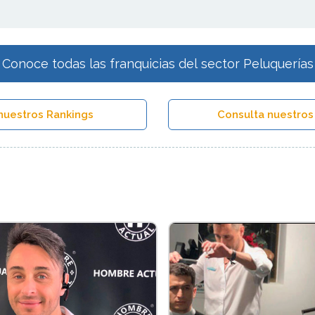
Conoce todas las franquicias del sector Peluquerías
nuestros Rankings
Consulta nuestros