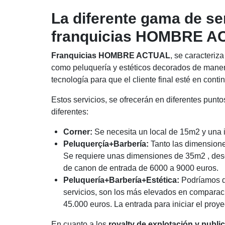
La diferente gama de se
franquicias HOMBRE 
Franquicias HOMBRE ACTUAL
, se caracteriza
como peluquería y estéticos decorados de maner
tecnología para que el cliente final esté en cont
Estos servicios, se ofrecerán en diferentes punt
diferentes:
Corner:
Se necesita un local de 15m2 y una 
Peluquerçía+Barbería:
Tanto las dimensione
Se requiere unas dimensiones de 35m2 , desd
de canon de entrada de 6000 a 9000 euros.
Peluquería+Barbería+Estética:
Podríamos de
servicios, son los más elevados en comparaci
45.000 euros. La entrada para iniciar el proy
En cuanto a los
royalty de explotación y publi