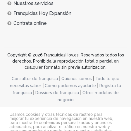
Nuestros servicios
Franquicias Hoy Expansión
Contrata online
Copyright © 2026 FranquiciasHoy.es. Reservados todos los
derechos. Prohibida la reproducción total o parcial en
cualquier formato sin previa autorización.
|
|
Consultor de franquicia
Quienes somos
Todo lo que
|
|
necesitas saber
Cómo podemos ayudarte
Registra tu
|
|
franquicia
Dossiers de franquicia
Otros modelos de
negocio
desarrollo web dinamiq
Usamos cookies y otras técnicas de rastreo para
mejorar tu experiencia de navegación en nuestra web,
para mostrarte contenidos personalizados y anuncios
adecuados, para analizar el tráfico en nuestra web y
@franquiciashoy.es |
Aviso legal
|
Política de cookies
|
Política de privacidad
para comprender de donde llegan nuestros visitantes.