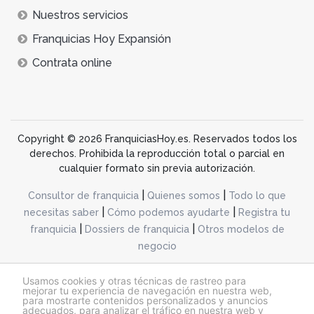
Nuestros servicios
Franquicias Hoy Expansión
Contrata online
Copyright © 2026 FranquiciasHoy.es. Reservados todos los
derechos. Prohibida la reproducción total o parcial en
cualquier formato sin previa autorización.
|
|
Consultor de franquicia
Quienes somos
Todo lo que
|
|
necesitas saber
Cómo podemos ayudarte
Registra tu
|
|
franquicia
Dossiers de franquicia
Otros modelos de
negocio
desarrollo web dinamiq
Usamos cookies y otras técnicas de rastreo para
mejorar tu experiencia de navegación en nuestra web,
para mostrarte contenidos personalizados y anuncios
adecuados, para analizar el tráfico en nuestra web y
@franquiciashoy.es |
Aviso legal
|
Política de cookies
|
Política de privacidad