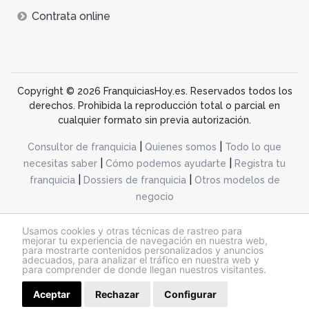
Contrata online
Copyright © 2026 FranquiciasHoy.es. Reservados todos los
derechos. Prohibida la reproducción total o parcial en
cualquier formato sin previa autorización.
|
|
Consultor de franquicia
Quienes somos
Todo lo que
|
|
necesitas saber
Cómo podemos ayudarte
Registra tu
|
|
franquicia
Dossiers de franquicia
Otros modelos de
negocio
desarrollo web dinamiq
Usamos cookies y otras técnicas de rastreo para
mejorar tu experiencia de navegación en nuestra web,
para mostrarte contenidos personalizados y anuncios
adecuados, para analizar el tráfico en nuestra web y
@franquiciashoy.es |
Aviso legal
|
Política de cookies
|
Política de privacidad
para comprender de donde llegan nuestros visitantes.
Aceptar
Rechazar
Solicitar información
Configurar