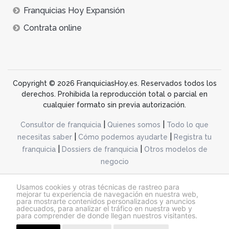
Franquicias Hoy Expansión
Contrata online
Copyright © 2026 FranquiciasHoy.es. Reservados todos los
derechos. Prohibida la reproducción total o parcial en
cualquier formato sin previa autorización.
|
|
Consultor de franquicia
Quienes somos
Todo lo que
|
|
necesitas saber
Cómo podemos ayudarte
Registra tu
|
|
franquicia
Dossiers de franquicia
Otros modelos de
negocio
desarrollo web dinamiq
Usamos cookies y otras técnicas de rastreo para
mejorar tu experiencia de navegación en nuestra web,
para mostrarte contenidos personalizados y anuncios
adecuados, para analizar el tráfico en nuestra web y
@franquiciashoy.es |
Aviso legal
|
Política de cookies
|
Política de privacidad
para comprender de donde llegan nuestros visitantes.