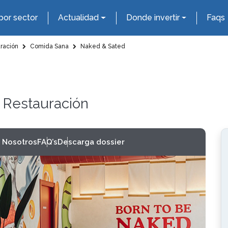
por sector
Actualidad
Donde invertir
Faqs
uración
Comida Sana
Naked & Sated
y Restauración
 Nosotros
FAQ’s
Descarga dossier